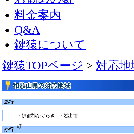
料金案内
Q&A
鍵猿について
鍵猿TOPページ
>
対応地
あ行
・伊都郡かぐらぎ
・岩出市
町
か行