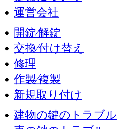
運営会社
開錠⁄解錠
交換⁄付け替え
修理
作製⁄複製
新規取り付け
建物の鍵のトラブル