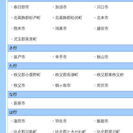
・春日部市
・加須市
・川口市
・北葛飾郡杉戸町
・北葛飾郡松伏町
・北本市
・熊本市
・鴻巣市
・越谷市
・児玉郡美里町
さ行
・坂戸市
・幸手市
・狭山市
た行
・秩父郡小鹿野町
・秩父郡長瀞町
・秩父郡東秩父村
・秩父市
・鶴ヶ島市
・所沢市
な行
・新座市
は行
・蓮田市
・羽生市
・飯能市
・比企郡川島町
・比企郡ときがわ町
・比企郡滑川町