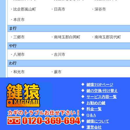
・比企郡嵐山町
・日高市
・深谷市
・本庄市
ま行
・三郷市
・南埼玉郡白岡町
・南埼玉郡宮代町
や行
・八潮市
・吉川市
わ行
・和光市
・蕨市
鍵猿TOPページ
鍵の交換/付け替え
サービス内容一覧
お勧めの鍵
料金一覧
Q＆A
鍵猿について
運営会社